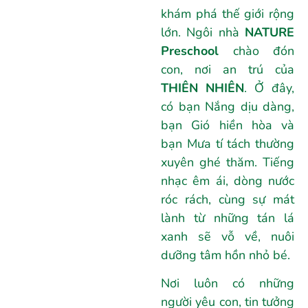
khám phá thế giới rộng
lớn. Ngôi nhà
NATURE
Preschool
chào đón
con, nơi an trú của
THIÊN NHIÊN
. Ở đây,
có bạn Nắng dịu dàng,
bạn Gió hiền hòa và
bạn Mưa tí tách thường
xuyên ghé thăm. Tiếng
nhạc êm ái, dòng nước
róc rách, cùng sự mát
lành từ những tán lá
xanh sẽ vỗ về, nuôi
dưỡng tâm hồn nhỏ bé.
Nơi luôn có những
người yêu con, tin tưởng