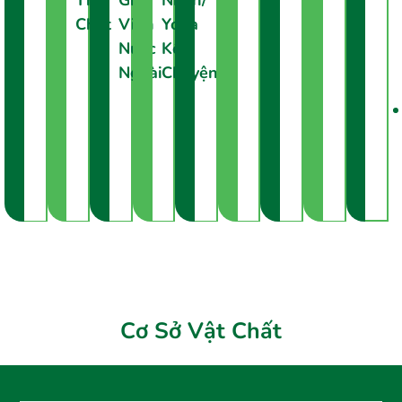
Thể
Giáo
Nhân/
Chất
Viên
Yoga
Nước
Kể
Ngoài
Chuyện
Cơ Sở Vật Chất